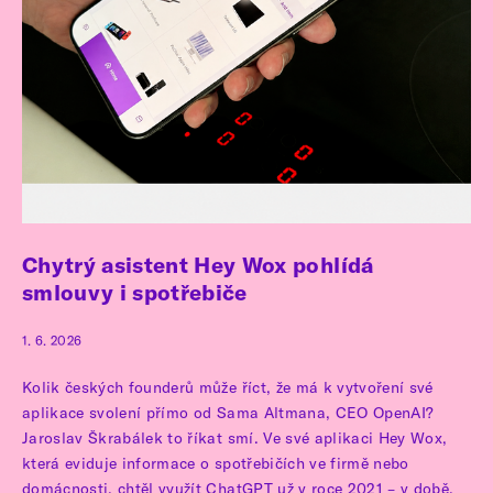
Chytrý asistent Hey Wox pohlídá
smlouvy i spotřebiče
1. 6. 2026
Kolik českých founderů může říct, že má k vytvoření své
aplikace svolení přímo od Sama Altmana, CEO OpenAI?
Jaroslav Škrabálek to říkat smí. Ve své aplikaci Hey Wox,
která eviduje informace o spotřebičích ve firmě nebo
domácnosti, chtěl využít ChatGPT už v roce 2021 – v době,