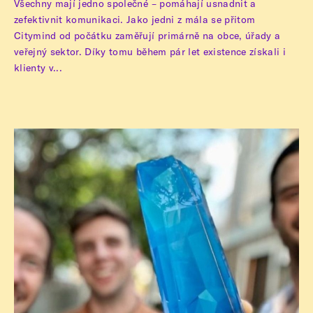
Všechny mají jedno společné – pomáhají usnadnit a
zefektivnit komunikaci. Jako jedni z mála se přitom
Citymind od počátku zaměřují primárně na obce, úřady a
veřejný sektor. Díky tomu během pár let existence získali i
klienty v...