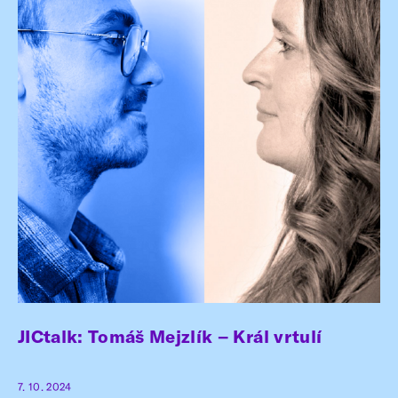
JICtalk: Tomáš Mejzlík – Král vrtulí
7. 10. 2024