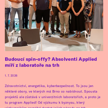
Budoucí spin-offy? Absolventi Applied
míří z laboratoře na trh
1. 7. 2026
Zdravotnictví, energetika, kyberbezpečnost. To jsou jen
některé obory, ve kterých má Brno co nabídnout. Spousta
projektů ale zůstává v univerzitních laboratořích, a proto je
tu program Applied! Od výzkumu k byznysu, který
výzkumníkům pomáhá dostat jejich nápady na trh.