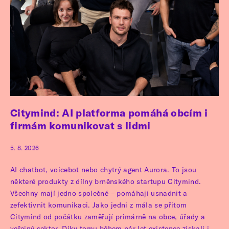
Citymind: AI platforma pomáhá obcím i
firmám komunikovat s lidmi
5. 8. 2026
AI chatbot, voicebot nebo chytrý agent Aurora. To jsou
některé produkty z dílny brněnského startupu Citymind.
Všechny mají jedno společné – pomáhají usnadnit a
zefektivnit komunikaci. Jako jedni z mála se přitom
Citymind od počátku zaměřují primárně na obce, úřady a
veřejný sektor. Díky tomu během pár let existence získali i