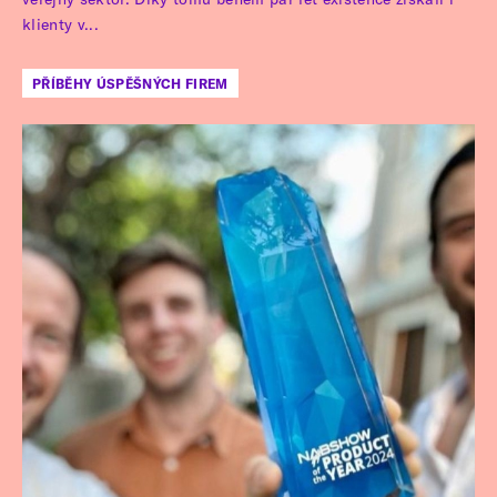
klienty v...
PŘÍBĚHY ÚSPĚŠNÝCH FIREM