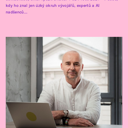
kdy ho znal jen úzký okruh vývojářů, expertů a AI
nadšenců...