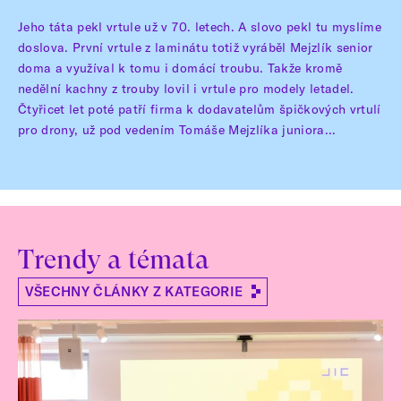
Jeho táta pekl vrtule už v 70. letech. A slovo pekl tu myslíme
doslova. První vrtule z laminátu totiž vyráběl Mejzlík senior
doma a využíval k tomu i domácí troubu. Takže kromě
nedělní kachny z trouby lovil i vrtule pro modely letadel.
Čtyřicet let poté patří firma k dodavatelům špičkových vrtulí
pro drony, už pod vedením Tomáše Mejzlíka juniora...
Trendy a témata
VŠECHNY ČLÁNKY Z KATEGORIE