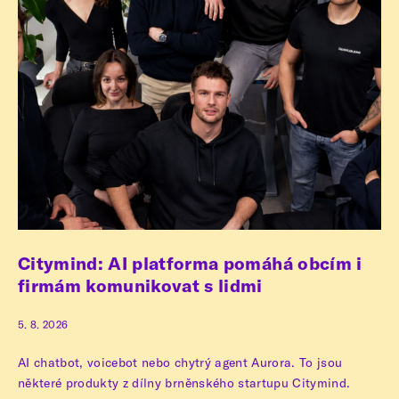
Citymind: AI platforma pomáhá obcím i
firmám komunikovat s lidmi
5. 8. 2026
AI chatbot, voicebot nebo chytrý agent Aurora. To jsou
některé produkty z dílny brněnského startupu Citymind.