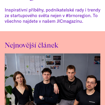
Inspirativní příběhy, podnikatelské rady i trendy
ze startupového světa nejen v #brnoregion. To
všechno najdete v našem JICmagazínu.
Nejnovější článek