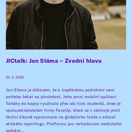
JICtalk: Jan Sláma – Zvedni hlavu
24. 2. 2025
Jan Sláma je důkazem, že k úspěšnému podnikání není
potřeba čekat na plnoletost. Jeho první mobilní aplikaci
Taháky do kapsy využívalo přes sto tisíc studentů, dnes je
spoluzakladatelem firmy FaceUp, která se z nástroje proti
školní šikaně vypracovala na globálního hráče v oblasti
etického reportingu. Platformu pro nahlašování neetického
jednání...