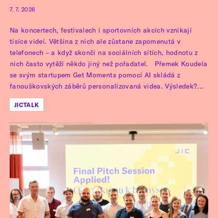
7. 7. 2026
Na koncertech, festivalech i sportovních akcích vznikají
tisíce videí. Většina z nich ale zůstane zapomenutá v
telefonech – a když skončí na sociálních sítích, hodnotu z
nich často vytěží někdo jiný než pořadatel. Přemek Koudela
se svým startupem Get Moments pomocí AI skládá z
fanouškovských záběrů personalizovaná videa. Výsledek?...
JICTALK