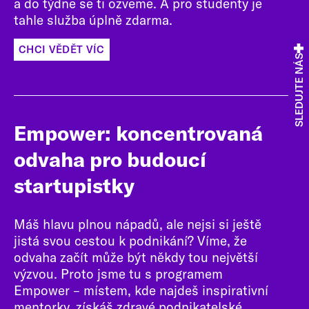
a do týdne se ti ozveme. A pro studenty je
tahle služba úplně zdarma.
CHCI VĚDĚT VÍC
SLEDUJTE NÁS
Empower: koncentrovaná
odvaha pro budoucí
startupistky
Máš hlavu plnou nápadů, ale nejsi si ještě
jistá svou cestou k podnikání? Víme, že
odvaha začít může být někdy tou největší
výzvou. Proto jsme tu s programem
Empower – místem, kde najdeš inspirativní
mentorky, získáš zdravé podnikatelské