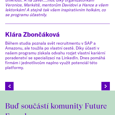
uniknout. A na závěr….moc díky organizátorkám
im
Veronice, Markétě, mentorům Davidovi a Hance a všem
lektorkám! A stejně tak všem inspirativním holkám, co
se programu účastnily.
V
Vo
Klára Zbončáková
vl
ích
au
vně
Během studia poznala svět recruitmentu v SAP a
úč
Amazonu, ale toužila po vlastní cestě. Díky účasti v
do
našem programu získala odvahu rozjet vlastní kariérní
do
poradenství se specializací na LinkedIn. Dnes pomáhá
po
firmám i jednotlivcům naplno využít potenciál této
platformy.
Buď součástí komunity Future