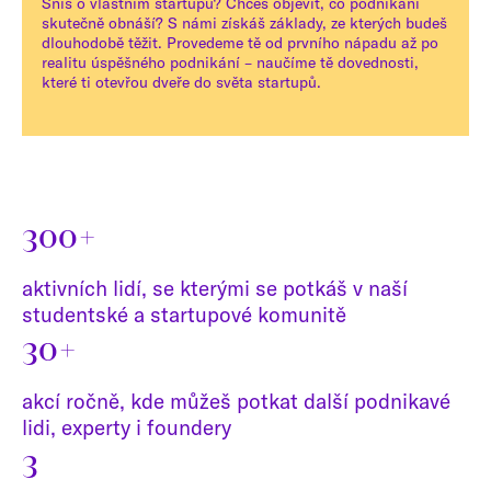
Sníš o vlastním startupu? Chceš objevit, co podnikání
skutečně obnáší? S námi získáš základy, ze kterých budeš
dlouhodobě těžit. Provedeme tě od prvního nápadu až po
realitu úspěšného podnikání – naučíme tě dovednosti,
které ti otevřou dveře do světa startupů.
300+
aktivních lidí, se kterými se potkáš v naší
studentské a startupové komunitě
30+
akcí ročně, kde můžeš potkat další podnikavé
lidi, experty i foundery
3