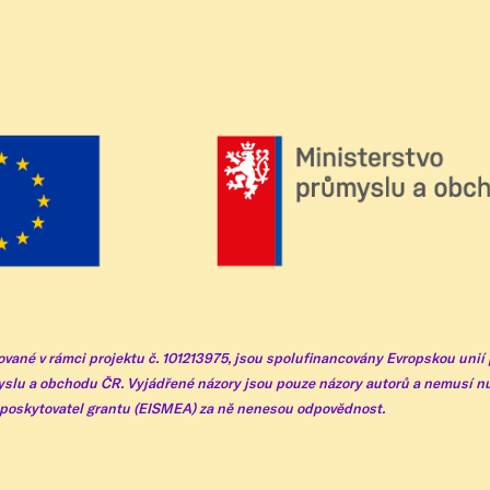
vané v rámci projektu č. 101213975, jsou spolufinancovány Evropskou unií
lu a obchodu ČR. Vyjádřené názory jsou pouze názory autorů a nemusí nut
 poskytovatel grantu (EISMEA) za ně nenesou odpovědnost.