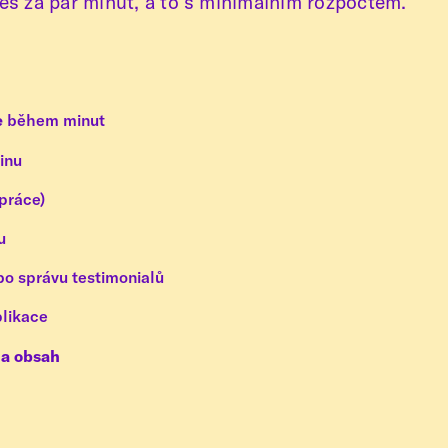
neš za pár minut, a to s minimálním rozpočtem.
e
během minut
dinu
 práce)
u
o správu testimonialů
likace
na obsah