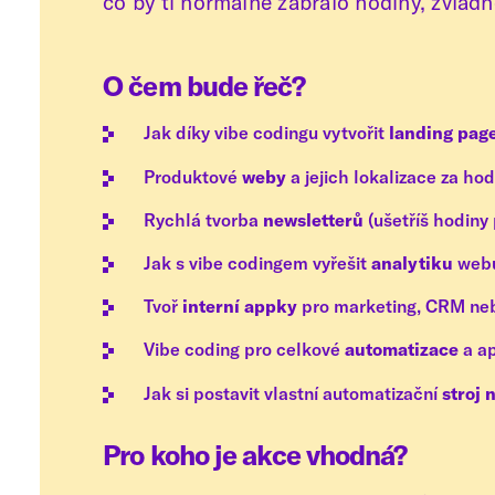
co by ti normálně zabralo hodiny, zvlád
O čem bude řeč?
Jak díky vibe codingu vytvořit
landing pag
Produktové
weby
a jejich lokalizace za ho
Rychlá tvorba
newsletterů
(ušetříš hodiny
Jak s vibe codingem vyřešit
analytiku
web
Tvoř
interní appky
pro marketing, CRM neb
Vibe coding pro celkové
automatizace
a ap
Jak si postavit vlastní automatizační
stroj 
Pro koho je akce vhodná?