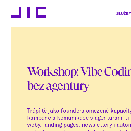
SLUŽBY
Workshop: Vibe Codin
bez agentury
Trápí tě jako foundera omezené kapacit
kampaně a komunikace s agenturami ti 
weby, landing pages, newslettery i auto