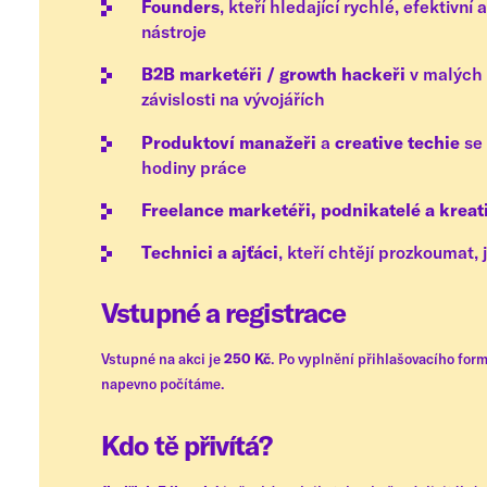
Founders
, kteří hledající rychlé, efektiv
nástroje
B2B marketéři / growth hackeři
v malých t
závislosti na vývojářích
Produktoví manažeři
a
creative techie
se 
hodiny práce
Freelance
marketéři, podnikatelé a kreat
Technici a ajťáci
, kteří chtějí prozkoumat,
Vstupné a registrace
Vstupné na akci je
250 Kč
. Po vyplnění přihlašovacího form
napevno počítáme.
Kdo tě přivítá?