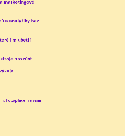
e a marketingové
rů a analytiky bez
eré jim ušetří
stroje pro růst
 vývoje
em. Po zaplacení s vámi