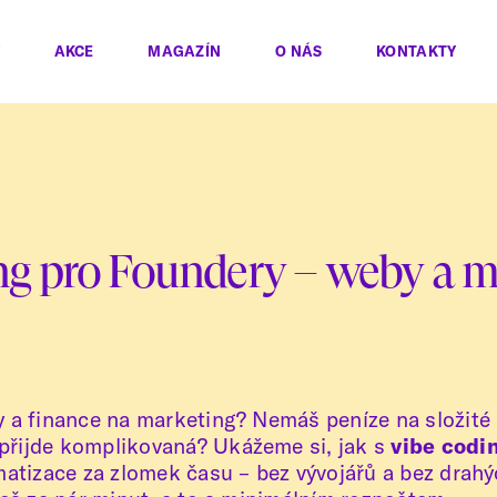
AKCE
MAGAZÍN
O NÁS
KONTAKTY
g pro Foundery – weby a m
y a finance na marketing? Nemáš peníze na složité
přijde komplikovaná? Ukážeme si, jak s
vibe codi
matizace za zlomek času – bez vývojářů a bez drahý