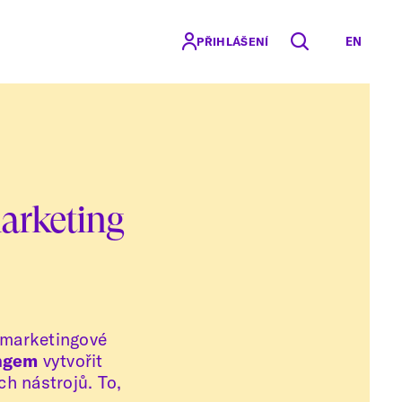
EN
PŘIHLÁŠENÍ
arketing
 marketingové
ngem
vytvořit
ch nástrojů. To,