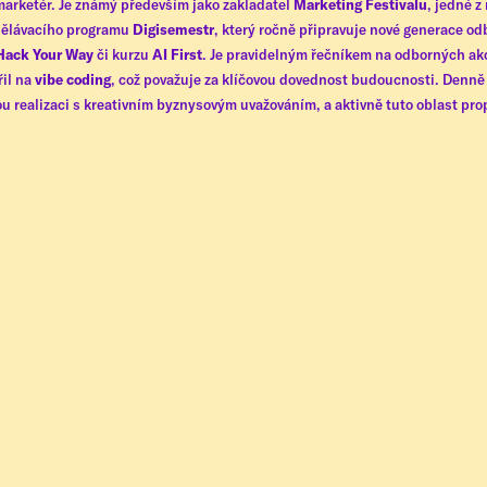
marketér. Je známý především jako zakladatel
Marketing Festivalu
, jedné 
zdělávacího programu
Digisemestr
, který ročně připravuje nové generace od
Hack Your Way
či kurzu
AI First
. Je pravidelným řečníkem na odborných ak
řil na
vibe coding
, což považuje za klíčovou dovednost budoucnosti. Denně
ou realizaci s kreativním byznysovým uvažováním, a aktivně tuto oblast pr