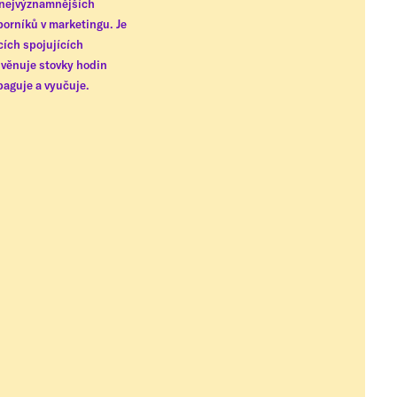
z nejvýznamnějších
borníků v marketingu. Je
cích spojujících
 věnuje stovky hodin
opaguje a vyučuje.