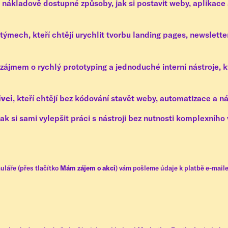
ní a nákladově dostupné způsoby, jak si postavit weby, aplikac
ýmech, kteří chtějí urychlit tvorbu landing pages, newslette
zájmem o rychlý prototyping a jednoduché interní nástroje, kt
ivci
, kteří chtějí bez kódování stavět weby, automatizace a ná
 jak si sami vylepšit práci s nástroji bez nutnosti komplexního
uláře (přes tlačítko
Mám zájem o akci
) vám pošleme údaje k platbě e-mail