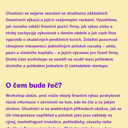
Účastníci se nejprve seznámí se strukturou základních
finančních výkazů a jejich vzájemnými vazbami. Vysvětlíme,
jak rozvaha odráží finanční pozici firmy, jak výkaz zisku a
ztráty zachycuje výkonnost v daném období a jak cash flow
vypovídá o skutečných peněžních tocích. Zvláštní pozornost
věnujeme interpretaci jednotlivých položek rozvahy – aktiv,
pasiv a vlastního kapitálu – a jejich významu pro řízení firmy.
Druhá část workshopu se zaměří na rozdíl mezi pohledem
účetního a pohledem jednatele či zakladatele startupu.
O čem bude řeč?
Workshop ukáže, proč může stejný finanční výkaz poskytovat
různé informace v závislosti na tom, kdo ho čte a za jakým
účelem. Účastníci si na praktických příkladech ukážou, jak se
liší interpretace například u položek jako jsou náklady na
vývoj, marketingové investice, pohledávky, závazky nebo