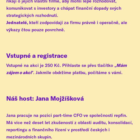
říkají o jejich vlastní firmě, aby mohli lépe rozhodovat,
komunikovat s investory a chápat finanční dopady svých
strategických rozhodnutí.
Jednatelé,
kteří zodpovídají za firmu právně i operačně, ale
výkazy čtou pouze povrchně.
Vstupné a registrace
Vstupné na akci je 250 Kč. Přihlaste se přes tlačítko „
Mám
zájem o akci
". Jakmile obdržíme platbu, počítáme s vámi.
Náš host: Jana Mojžíšková
Jana pracuje na pozici part-time CFO ve společnosti repfin.
Má více než deset let zkušeností z oblasti auditu, konsolidací,
reportingu a finančního řízení v prostředí českých i
mezinárodních skupin.