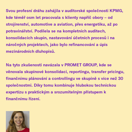
Svou profesní dráhu zahájila v auditorské společnosti KPMG,
kde téměř osm let pracovala s klienty napříč obory – od
strojírenství, automotive a aviation, přes energetiku, až po
potravinářství. Podílela se na kompletních auditech,
konsolidacích skupin, nastavování účetních procesů i na
náročných projektech, jako bylo refinancování a úpis
mezinárodních dluhopisů.
Na tyto zkušenosti navázala v PROMET GROUP, kde se
věnovala skupinové konsolidaci, reportingu, transfer pricingu,
finančnímu plánování a controllingu ve skupině s více než 30
společnostmi. Díky tomu kombinuje hlubokou technickou
expertízu s praktickým a srozumitelným přístupem k
finančnímu řízení.