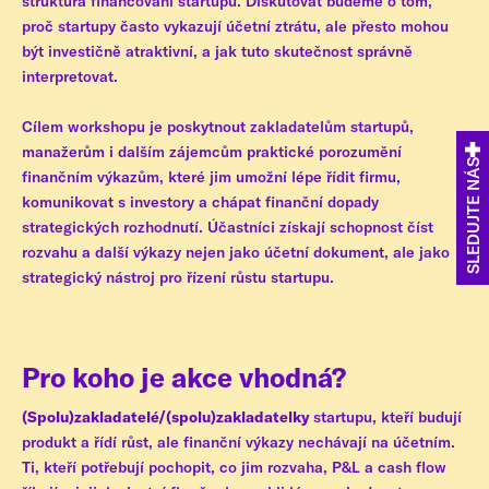
struktura financování startupu. Diskutovat budeme o tom,
proč startupy často vykazují účetní ztrátu, ale přesto mohou
být investičně atraktivní, a jak tuto skutečnost správně
interpretovat.
Cílem workshopu je poskytnout zakladatelům startupů,
manažerům i dalším zájemcům praktické porozumění
SLEDUJTE NÁS
finančním výkazům, které jim umožní lépe řídit firmu,
komunikovat s investory a chápat finanční dopady
strategických rozhodnutí. Účastníci získají schopnost číst
rozvahu a další výkazy nejen jako účetní dokument, ale jako
strategický nástroj pro řízení růstu startupu.
Pro koho je akce vhodná?
(Spolu)zakladatelé/(spolu)zakladatelky
startupu, kteří budují
produkt a řídí růst, ale finanční výkazy nechávají na účetním.
Ti, kteří potřebují pochopit, co jim rozvaha, P&L a cash flow