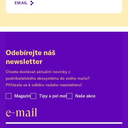
EMAIL
Odebírejte náš
newsletter
Chcete dostávat aktuální novinky z
podnikatelského ekosystému do svého mailu?
Přihlaste se k odběru našeho newsletteru!
Magazín
Tipy a pel mel
Naše akce