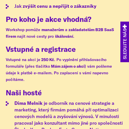
Jak
zvýšit cenu a nepřijít o zákazníky
Pro koho je akce vhodná?
Workshop pomůže
manažerům
a
zakladatelům B2B SaaS
SLEDUJTE NÁS
firem
najít nové cesty pro
škálování
.
Vstupné a registrace
Vstupné na akci je
250 Kč
. Po vyplnění přihlašovacího
formuláře (přes tlačítko
Mám zájem o akci
) vám pošleme
údaje k platbě e-mailem. Po zaplacení s vámi napevno
počítáme.
Naši hosté
Dima Melnik
je odborník na cenové strategie a
marketing, který firmám pomáhá při optimalizaci
cenových modelů a zvyšování výnosů. V minulosti
pracoval jako konzultant mimo jiné pro společnosti