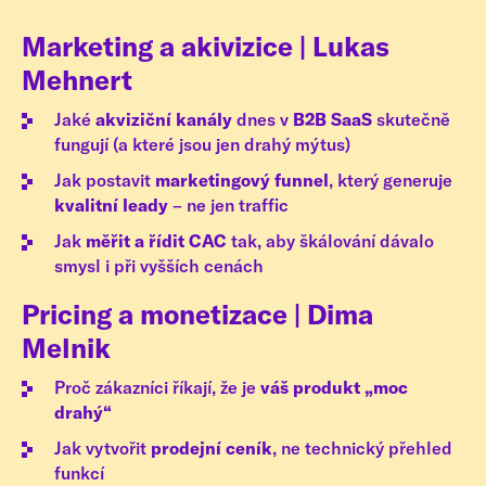
Marketing a akivizice | Lukas
Mehnert
Jaké
akviziční kanály
dnes v
B2B SaaS
skutečně
fungují (a které jsou jen drahý mýtus)
Jak postavit
marketingový funnel
, který generuje
kvalitní leady
– ne jen traffic
Jak
měřit a řídit CAC
tak, aby škálování dávalo
smysl i při vyšších cenách
Pricing a monetizace | Dima
Melnik
Proč zákazníci říkají, že je
váš
produkt „moc
drahý“
Jak vytvořit
prodejní ceník
, ne technický přehled
funkcí