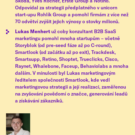
Škoda, Yves Rocher, Erste Group a Notino.
Odpovídal za strategii předplatného v unicorn
start-upu Rohlík Group a pomohl firmám z více než
70 odvětví zvýšit jejich výnosy o stovky milionů.
Lukas Menhert
už coby konzultant B2B SaaS
marketingu pomohl mnoha startupům – včetně
Storyblok (od pre-seed fáze až po C-round),
Smartlook (od začátku až po exit), Trackdesk,
Smartsupp, Retino, Shoptet, Trueclicks, Cisco,
Raynet, Whalebone, Faceup, Behaviolabs a mnoha
dalším. V minulosti byl Lukas marketingovým
ředitelem společnosti Smartlook, kde vedl
marketingovou strategii a její realizaci, zaměřenou
na zvyšování povědomí o značce, generování leadů
a získávání zákazníků.