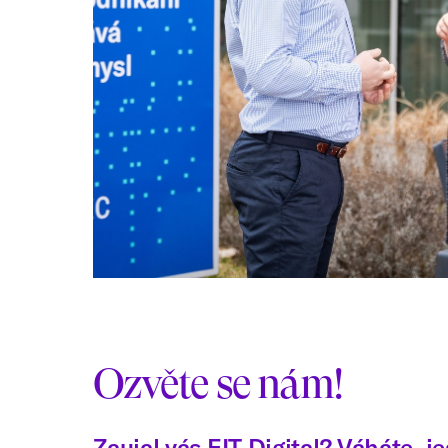
Ozvěte se nám!
Zaujal vás EIT Digital? Váháte, jes