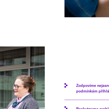
Zodpovíme nejasno
podmínkám přihláš
Poskytneme rychlo