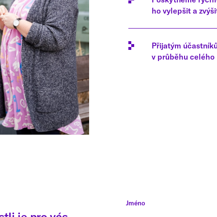
ho vylepšit a zvýšit
Přijatým účastní
v průběhu celého
Jméno
tli je pro vás