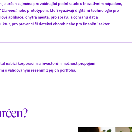
 je určen zejména pro začínající podnikatele s inovativním nápadem,
f Concept
nebo prototypem, kteří využívají digitální technologie pro
ové aplikace, chytrá města, pro správu a ochranu dat a
ruktur, pro prevenci či detekci chorob nebo pro finanční sektor.
ital nabízí korporacím a investorům možnost
propojení
ami
s validovaným řešením z jejich portfolia.
určen?