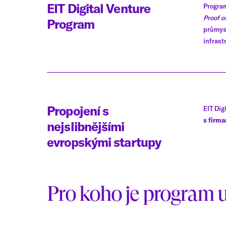
EIT Digital Venture
Program
Proof o
Program
průmysl
infrast
Propojení s
EIT Dig
s firm
nejslibnějšími
evropskými startupy
Pro koho je program 