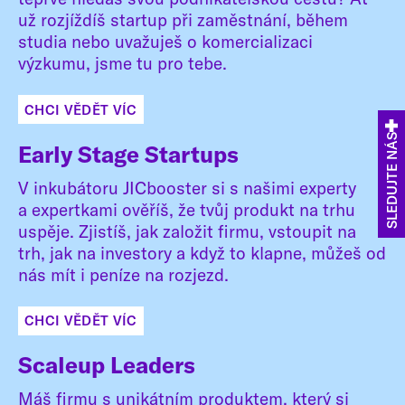
už rozjíždíš startup při zaměstnání, během
studia nebo uvažuješ o komercializaci
výzkumu, jsme tu pro tebe.
CHCI VĚDĚT VÍC
SLEDUJTE NÁS
Early Stage Startups
V inkubátoru JICbooster si s našimi experty
a expertkami ověříš, že tvůj produkt na trhu
uspěje. Zjistíš, jak založit firmu, vstoupit na
trh, jak na investory a když to klapne, můžeš od
nás mít i peníze na rozjezd.
CHCI VĚDĚT VÍC
Scaleup Leaders
Máš firmu s unikátním produktem, který si