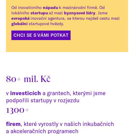
Od inovativního
nápadu
k mezinárodní firmě. Od
lokálního
startupu
až mezi
byznysové lídry
. Jsme
evropská
inovační agentura, se kterou najdeš cestu mezi
globální
startupové hvězdy.
CHCI SE S VÁMI POTKAT
80+ mil. Kč
v
investicích
a grantech, kterými jsme
podpořili startupy v rozjezdu
1300+
firem
, které vyrostly v našich inkubačních
a akceleračních programech