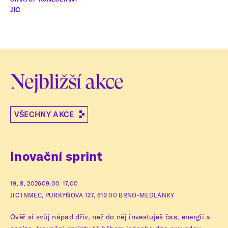
JIC
Nejbližší akce
VŠECHNY AKCE
Inovační sprint
19. 8. 2026
09.00–17.00
JIC INMEC, PURKYŇOVA 127, 612 00 BRNO-MEDLÁNKY
Ověř si svůj nápad dřív, než do něj investuješ čas, energii a