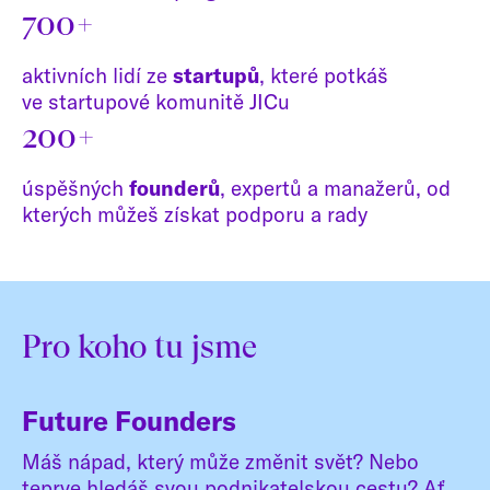
700+
aktivních lidí ze
startupů
, které potkáš
ve startupové komunitě JICu
200+
úspěšných
founderů
, expertů a manažerů, od
kterých můžeš získat podporu a rady
Pro koho tu jsme
Future Founders
Máš nápad, který může změnit svět? Nebo
teprve hledáš svou podnikatelskou cestu? Ať