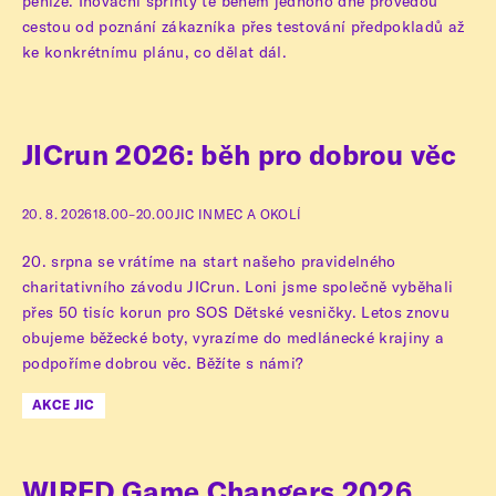
peníze. Inovační sprinty tě během jednoho dne provedou
cestou od poznání zákazníka přes testování předpokladů až
ke konkrétnímu plánu, co dělat dál.
JICrun 2026: běh pro dobrou věc
20. 8. 2026
18.00–20.00
JIC INMEC A OKOLÍ
20. srpna se vrátíme na start našeho pravidelného
charitativního závodu JICrun. Loni jsme společně vyběhali
přes 50 tisíc korun pro SOS Dětské vesničky. Letos znovu
obujeme běžecké boty, vyrazíme do medlánecké krajiny a
podpoříme dobrou věc. Běžíte s námi?
AKCE JIC
WIRED Game Changers 2026