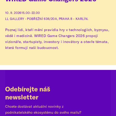
10. 9. 2026
15.00–22.00
LL GALLERY ‑ POBŘEŽNÍ 636/20A, PRAHA 8 – KARLÍN.
Poznej lidi, kteří mění pravidla hry v technologiích, byznysu,
vědě i medicíně. WIRED Game Changers 2026 propojí
vizionáře, startupisty, investory i inovátory a otevře témata,
která formují naši budoucnost.
Odebírejte náš
newsletter
Chcete dostávat aktuální novinky z
podnikatelského ekosystému do svého mailu?