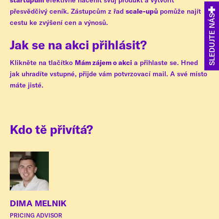
startupům
efektivně nacenit svůj produkt a vytvořit
přesvědčivý ceník. Zástupcům z řad
scale-upů
pomůže najít
SLEDUJTE NÁS
cestu ke zvýšení cen a výnosů.
Jak se na akci přihlásit?
Klikněte na tlačítko
Mám zájem o akci
a přihlaste se. Hned
jak uhradíte vstupné, přijde vám potvrzovací mail. A své místo
máte jisté.
Kdo tě přivítá?
DIMA MELNIK
PRICING ADVISOR