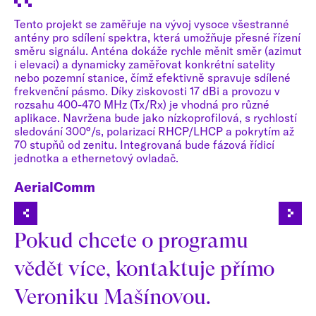
Tento projekt se zaměřuje na vývoj vysoce všestranné
S 
ch
antény pro sdílení spektra, která umožňuje přesné řízení
ko
čně
směru signálu. Anténa dokáže rychle měnit směr (azimut
pr
SRP
i elevaci) a dynamicky zaměřovat konkrétní satelity
AI
ní
nebo pozemní stanice, čímž efektivně spravuje sdílené
pá
cí
frekvenční pásmo. Díky ziskovosti 17 dBi a provozu v
hl
rozsahu 400-470 MHz (Tx/Rx) je vhodná pro různé
Na
aplikace. Navržena bude jako nízkoprofilová, s rychlostí
ro
sledování 300°/s, polarizací RHCP/LHCP a pokrytím až
QP
70 stupňů od zenitu. Integrovaná bude fázová řídicí
pr
odu
jednotka a ethernetový ovladač.
na
ve
pr
AerialComm
na
Za
Pokud chcete o programu
vědět více, kontaktuje přímo
Veroniku Mašínovou.