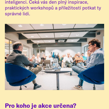
inteligenci. Čeká vás den plný inspirace,
praktických workshopů a příležitostí potkat ty
správné lidi.
Pro koho je akce určena?