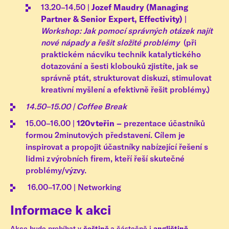
13.20–14.50 |
Jozef Maudry (Managing
Partner & Senior Expert, Effectivity)
|
Workshop: Jak pomocí správných otázek najít
nové nápady a řešit složité problémy
(při
praktickém nácviku technik katalytického
dotazování a šesti klobouků zjistíte, jak se
správně ptát, strukturovat diskuzi, stimulovat
kreativní myšlení a efektivně řešit problémy.)
14.50–15.00 | Coffee Break
15.00–16.00 |
120vteřin –
prezentace účastníků
formou 2minutových představení. Cílem je
inspirovat a propojit účastníky nabízející řešení s
lidmi z výrobních firem, kteří řeší skutečné
problémy/výzvy.
16.00–17.00 | Networking
Informace k akci
Akce bude probíhat v
češtině
a částečně i
angličtině