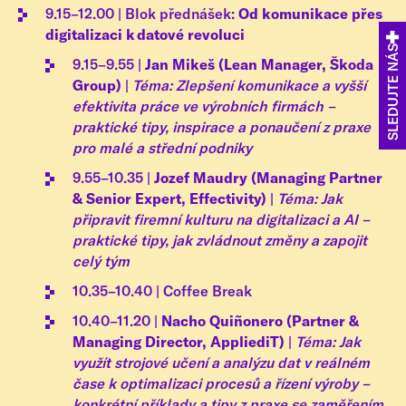
9.15–12.00 | Blok přednášek:
Od komunikace přes
digitalizaci k datové revoluci
SLEDUJTE NÁS
9.15–9.55 |
Jan Mikeš (Lean Manager, Škoda
Group)
|
Téma: Zlepšení komunikace a vyšší
efektivita práce ve výrobních firmách –
praktické tipy, inspirace a ponaučení z praxe
pro malé a střední podniky
9.55–10.35 |
Jozef Maudry (Managing Partner
& Senior Expert, Effectivity)
|
Téma: Jak
připravit firemní kulturu na digitalizaci a AI –
praktické tipy, jak zvládnout změny a zapojit
celý tým
10.35–10.40 | Coffee Break
10.40–11.20 |
Nacho Quiñonero (Partner &
Managing Director, AppliediT)
|
Téma: Jak
využít strojové učení a analýzu dat v reálném
čase k optimalizaci procesů a řízení výroby –
konkrétní příklady a tipy z praxe se zaměřením