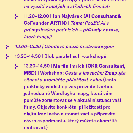
na využití v malých a středních firmách
11.20–12.00 |
Jan Najvárek (AI Consultant &
CoFounder ARTIN)
|
Téma: Použití AI v
průmyslových podnicích – příklady z praxe,
které fungují
12.00–13.20 | Obědová pauza s networkingem
13.20–14.50 | Blok paralelních workshopů
13.20–14.50 |
Martin Imrich (OKR Consultant,
MSD)
| Workshop:
Cesta k inovacím: Zmapujte
situaci a proměňte příležitost v akci
(tento
praktický workshop vás provede tvorbou
jednoduché Wardleyho mapy, která vám
pomůže zorientovat se v aktuální situaci vaší
firmy. Objevíte konkrétní příležitosti pro
digitalizaci nebo automatizaci a připravíte
návrh experimentu, který můžete okamžitě
realizovat.)