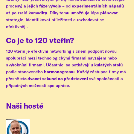
procesy) a jejich
fáze vývoje
– od
experimentálních nápadů
až po zralé
komodity
. Díky tomu umožňuje lépe
plánovat
strategie, identifikovat příležitosti a rozhodovat se
efektivněji.
Co je to 120 vteřin?
120 vteřin je efektivní networking s cílem podpořit novou
spolupráci mezi technologickými firmami navzájem nebo
s výrobními firmami. Účastníci se potkávají u
kulatých stolů
podle stanoveného
harmonogramu
. Každý zástupce firmy má
přesně
sto dvacet sekund na představení
své společnosti a
případných možností spolupráce.
Naši hosté