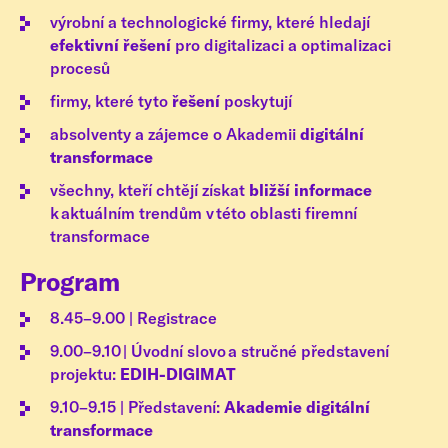
výrobní a technologické firmy, které hledají
efektivní řešení
pro digitalizaci a optimalizaci
procesů
firmy, které tyto
řešení
poskytují
absolventy a zájemce o Akademii
digitální
transformace
všechny, kteří chtějí získat
bližší informace
k aktuálním trendům v této oblasti firemní
transformace
Program
8.45–9.00 | Registrace
9.00–9.10 | Úvodní slovo a stručné představení
projektu:
EDIH-DIGIMAT
9.10–9.15 | Představení:
Akademie digitální
transformace