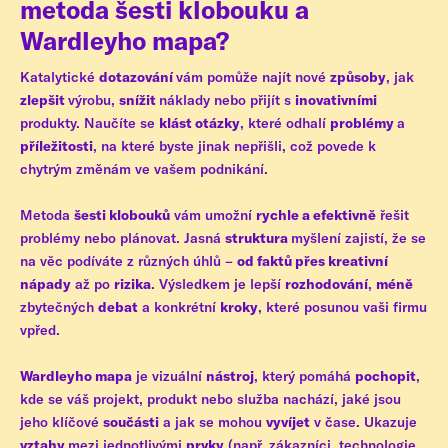
metoda šesti klobouku a
Wardleyho mapa?
Katalytické
dotazování
vám pomůže najít nové
způsoby
, jak
zlepšit
výrobu,
snížit
náklady nebo přijít s
inovativními
produkty. Naučíte se
klást otázky
, které odhalí
problémy
a
příležitosti
, na které byste jinak nepřišli, což povede k
chytrým změnám ve vašem podnikání.
Metoda
šesti klobouků
vám umožní
rychle a efektivně
řešit
problémy nebo plánovat. Jasná
struktura
myšlení zajistí, že se
na věc podíváte z různých úhlů –
od faktů přes kreativní
nápady
až po
rizika
. Výsledkem je lepší
rozhodování
,
méně
zbytečných
debat
a konkrétní
kroky
, které posunou vaši firmu
vpřed.
Wardleyho mapa
je vizuální
nástroj
, který pomáhá
pochopit
,
kde se váš projekt, produkt nebo služba nachází, jaké jsou
jeho klíčové
součásti
a jak se mohou
vyvíjet
v čase. Ukazuje
vztahy
mezi jednotlivými
prvky
(např. zákazníci, technologie,