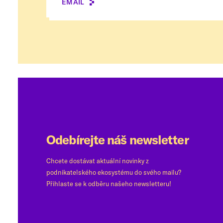
EMAIL
Odebírejte náš newsletter
Chcete dostávat aktuální novinky z
podnikatelského ekosystému do svého mailu?
Přihlaste se k odběru našeho newsletteru!