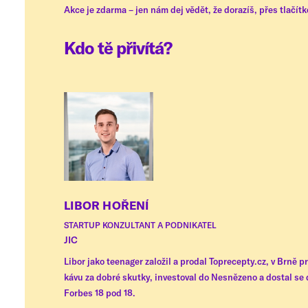
Akce je zdarma – jen nám dej vědět, že dorazíš, přes tlačít
Kdo tě přivítá?
LIBOR HOŘENÍ
STARTUP KONZULTANT A PODNIKATEL
JIC
Libor jako teenager založil a prodal Toprecepty.cz, v Brně p
kávu za dobré skutky, investoval do Nesnězeno a dostal se
Forbes 18 pod 18.