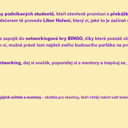
ěhy podnikavých studentů
, kteří otevřeně promluví o
překážk
t. Večerem tě provede
Libor Hoření
, který ví, jaké to je začína
se zapojíš do
networkingové hry BINGO
, díky které poznáš v
do ví, možná právě tam najdeš svého budoucího parťáka na pr
etworking
, dej si svařák, popovídej si s mentory a inspiruj s
jejich učitele a mentory
– zkrátka pro všechny, kteří chtějí měnit svět kol