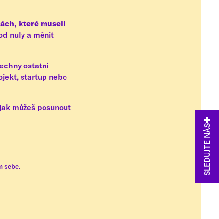
ách, které museli
t od nuly a měnit
šechny ostatní
ojekt, startup nebo
e, jak můžeš posunout
SLEDUJTE NÁS
em sebe.