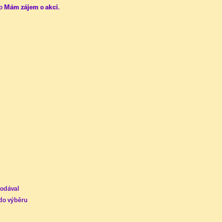
ko
Mám zájem o akci
.
rodával
 do výběru