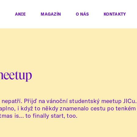
AKCE
MAGAZÍN
O NÁS
KONTAKTY
meetup
u nepatří. Přijď na vánoční studentský meetup JICu
 naplno, i když to někdy znamenalo cestu po tenkém
mas is... to finally start, too.