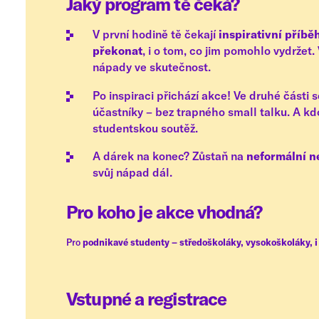
Jaký program tě čeká?
V první hodině tě čekají
inspirativní příb
překonat
, i o tom, co jim pomohlo vydrže
nápady ve skutečnost.
Po inspiraci přichází akce! Ve druhé části 
účastníky – bez trapného small talku. A k
studentskou soutěž.
A dárek na konec? Zůstaň na
neformální n
svůj nápad dál.
Pro koho je akce vhodná?
Pro
podnikavé studenty – středoškoláky, vysokoškoláky, i 
Vstupné a registrace