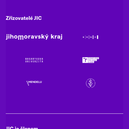
Zřizovatelé JIC
JIC je členem