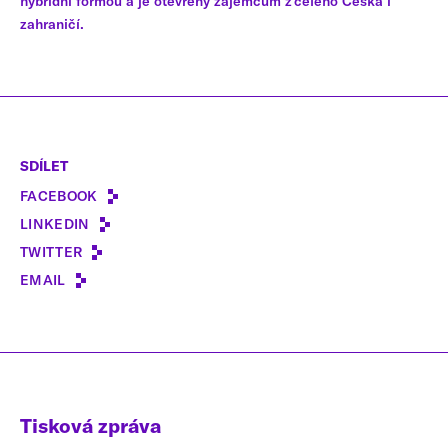
hybridní formou a je otevřený zájemcům z celého Česka i
zahraničí.
SDÍLET
FACEBOOK
LINKEDIN
TWITTER
EMAIL
Tisková zpráva