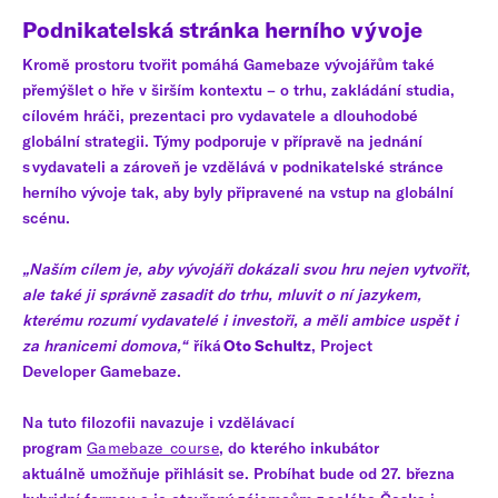
Podnikatelská stránka herního vývoje
Kromě prostoru tvořit pomáhá Gamebaze vývojářům také
přemýšlet o hře v širším kontextu – o trhu, zakládání studia,
cílovém hráči, prezentaci pro vydavatele a dlouhodobé
globální strategii. Týmy podporuje v přípravě na jednání
s vydavateli a zároveň je vzdělává v podnikatelské stránce
herního vývoje tak, aby byly připravené na vstup na globální
scénu.
„Naším cílem je, aby vývojáři dokázali svou hru nejen vytvořit,
ale také ji správně zasadit do trhu, mluvit o ní jazykem,
kterému rozumí vydavatelé i investoři, a měli ambice uspět i
za hranicemi domova,“
říká
Oto Schultz
, Project
Developer Gamebaze.
Na tuto filozofii navazuje i vzdělávací
program
Gamebaze_course
, do kterého inkubátor
aktuálně umožňuje přihlásit se. Probíhat bude od 27. března