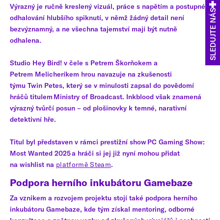
Výrazný je ručně kreslený vizuál, práce s napětím a postupné
SLEDUJTE NÁS
odhalování hlubšího spiknutí, v němž žádný detail není
bezvýznamný, a ne všechna tajemství mají být nutně
odhalena.
Studio Hey Bird! v čele s Petrem Škorňokem a
Petrem Melicheríkem hrou navazuje na zkušenosti
týmu Twin Petes, který se v minulosti zapsal do povědomí
hráčů titulem Ministry of Broadcast. Inkblood však znamená
výrazný tvůrčí posun – od plošinovky k temné, narativní
detektivní hře.
Titul byl představen v rámci prestižní show PC Gaming Show:
Most Wanted 2025 a hráči si jej již nyní mohou přidat
na wishlist na
platformě Steam
.
Podpora herního inkubátoru Gamebaze
Za vznikem a rozvojem projektu stojí také podpora herního
inkubátoru Gamebaze, kde tým získal mentoring, odborné