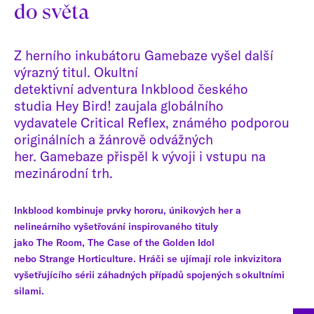
do světa
Z herního inkubátoru Gamebaze vyšel další
výrazný titul. Okultní
detektivní adventura Inkblood českého
studia Hey Bird! zaujala globálního
vydavatele Critical Reflex, známého podporou
originálních a žánrově odvážných
her. Gamebaze přispěl k vývoji i vstupu na
mezinárodní trh.
Inkblood kombinuje prvky hororu, únikových her a
nelineárního vyšetřování inspirovaného tituly
jako The Room, The Case of the Golden Idol
nebo Strange Horticulture. Hráči se ujímají role inkvizitora
vyšetřujícího sérii záhadných případů spojených s okultními
silami.