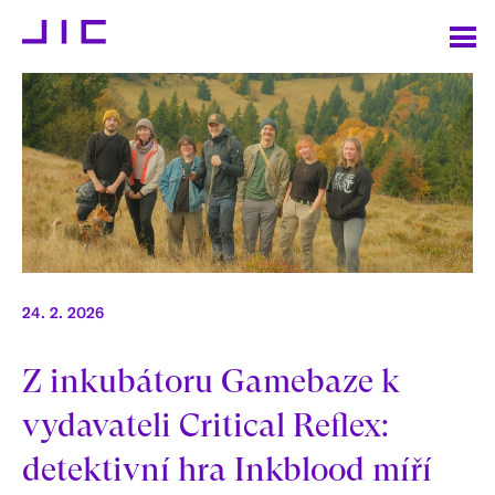
24. 2. 2026
Z inkubátoru Gamebaze k
vydavateli Critical Reflex:
detektivní hra Inkblood míří