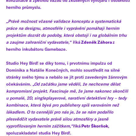
konzultace a zpětnou vazbu od zkušených vývojářů i osobností
herního průmyslu.
„Právě možnost včasné validace konceptu a systematická
práce na designu, atmosféře i vyprávění pomáhají herním
projektům dozrát do podoby, která obstojí i na globálním trhu
a zaujme zahraniční vydavatele,“
říká
Zdeněk Záhora
z
herního inkubátoru Gamebaze.
Studio Hey Bird! se díky tomu, i prvotnímu impulzu od
Dominika a Natálie Konečných, mohlo soustředit na silné
stránky svého týmu a nebálo se jít proti zavedeným žánrovým
očekáváním.
„Od začátku jsme věděli, že nechceme dělat
kompromisní projekt. Fascinuje mě, že jsme nakonec skončili
u pomalé, 2D, singleplayerové, narativní detektivní hry – tedy
kombinace, která bývá pro publishery spíš varováním než
lákadlem. O to cennější pro nás je, že se nám podařilo
přesvědčit vydavatele právě silou atmosféry a jasně
vyprofilovaným herním zážitkem,“
říká
Petr Škorňok
,
spoluzakladatel studia Hey Bird!.