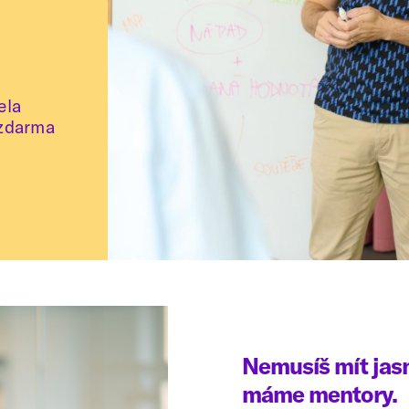
ela
 zdarma
Nemusíš mít jasn
máme mentory.