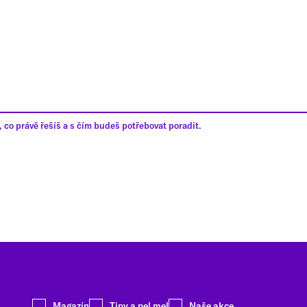
 co právě řešíš a s čím budeš potřebovat poradit.
Magazín
Tipy a pel mel
Naše akce