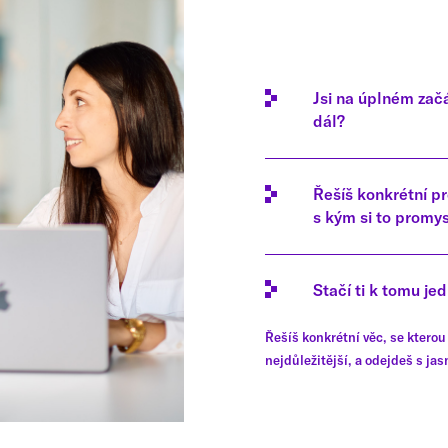
Jsi na úplném zač
dál?
Řešíš konkrétní p
s kým si to promy
Stačí ti k tomu j
Řešíš konkrétní věc, se kterou
nejdůležitější, a odejdeš s ja