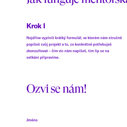
Krok I
Nejdříve vyplníš krátký formulář, ve kterém nám stručně
popíšeš svůj projekt a to, co konkrétně potřebuješ
zkonzultovat – čím víc nám napíšeš, tím líp se na
setkání připravíme.
Ozvi se nám!
Jméno