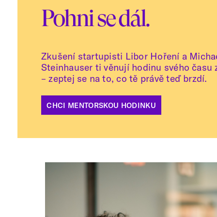
Pohni se dál.
Zkušení startupisti Libor Hoření a Micha
Steinhauser ti věnují hodinu svého času
– zeptej se na to, co tě právě teď brzdí.
CHCI MENTORSKOU HODINKU