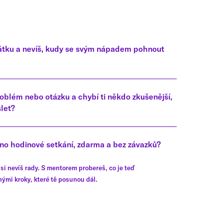
átku a nevíš, kudy se svým nápadem pohnout
roblém nebo otázku a chybí ti někdo zkušenější,
slet?
edno hodinové setkání, zdarma a bez závazků?
 si nevíš rady. S mentorem probereš, co je teď
snými kroky, které tě posunou dál.