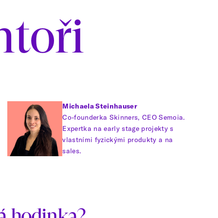
toři
Michaela Steinhauser
Co-founderka Skinners, CEO Semoia.
Expertka na early stage projekty s
vlastními fyzickými produkty a na
sales.
á hodinka?