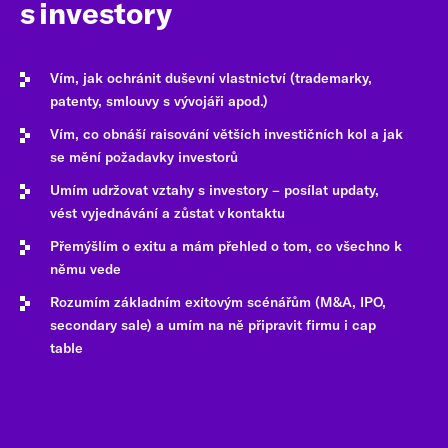
s investory
Vím, jak ochránit duševní vlastnictví (trademarky,
patenty, smlouvy s vývojáři apod.)
Vím, co obnáší raisování větších investičních kol a jak
se mění požadavky investorů
Umím udržovat vztahy s investory – posílat updaty,
vést vyjednávání a zůstat v kontaktu
Přemýšlím o exitu a mám přehled o tom, co všechno k
němu vede
Rozumím základním exitovým scénářům (M&A, IPO,
secondary sale) a umím na ně připravit firmu i cap
table