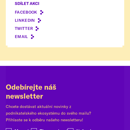
SDÍLET AKCI
FACEBOOK
LINKEDIN
TWITTER
EMAIL
Odebírejte náš
newsletter
Chcete dostávat aktuální novinky z
podnikatelského ekosystému do svého mailu?
Přihlaste se k odběru našeho newsletteru!