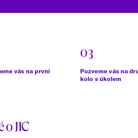
03
eme vás na první
Pozveme vás na dr
kolo s úkolem
é o JIC