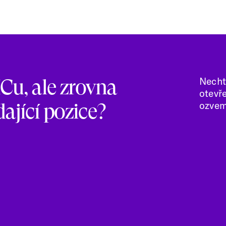
ICu, ale zrovna
Necht
otevř
ající pozice?
ozvem