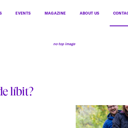
S
EVENTS
MAGAZINE
ABOUT US
CONTA
no top image
e líbit?