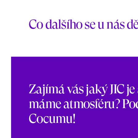
Co dalšího se u nás dě
Zajímá vás jaký JIC je
máme atmosféru? Podí
Cocumu!