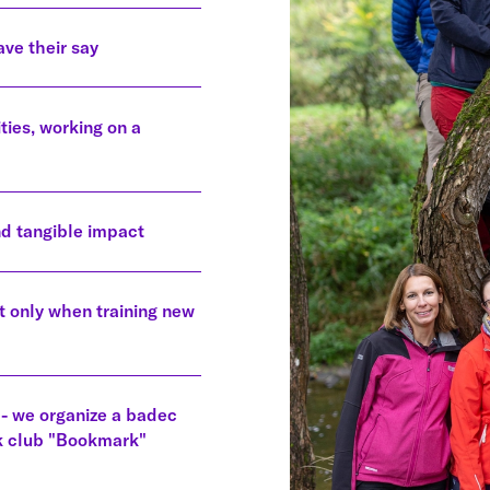
ve their say
ties, working on a
nd tangible impact
t only when training new
s - we organize a badec
ok club "Bookmark"