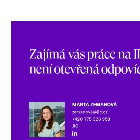
Zajímá vás práce na J
není otevřená odpovíd
MARTA ZEMANOVÁ
zemanova@jic.cz
+420 775 326 958
JIC