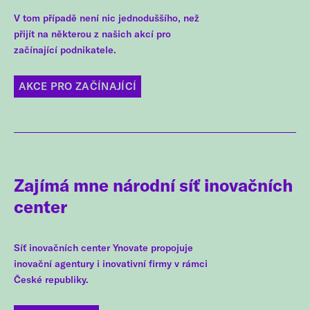
V tom případě není nic jednoduššího, než
přijít na některou z našich akcí pro
začínající podnikatele.
AKCE PRO ZAČÍNAJÍCÍ
Zajímá mne národní síť inovačních
center
Síť inovačních center Ynovate propojuje
inovační agentury i inovativní firmy v rámci
České republiky.