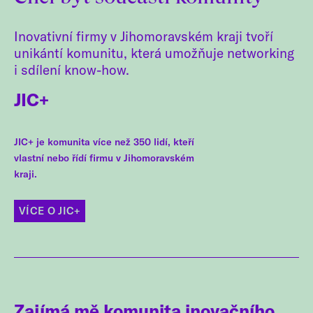
Inovativní firmy v Jihomoravském kraji tvoří
unikántí komunitu, která umožňuje networking
i sdílení know-how.
JIC+
JIC+ je komunita více než 350 lidí, kteří
vlastní nebo řídí firmu v Jihomoravském
kraji.
VÍCE O JIC+
Zajímá mě komunita inovačního