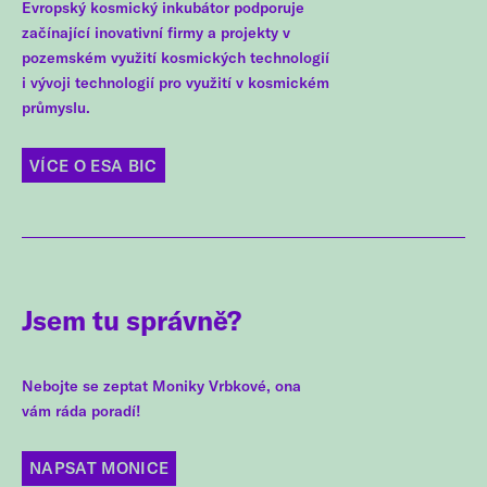
Evropský kosmický inkubátor podporuje
začínající inovativní firmy a projekty v
pozemském využití kosmických technologií
i vývoji technologií pro využití v kosmickém
průmyslu.
VÍCE O ESA BIC
Jsem tu správně?
Nebojte se zeptat Moniky Vrbkové, ona
vám ráda poradí!
NAPSAT MONICE