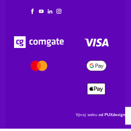
Vývoj webu
od PUXdesign