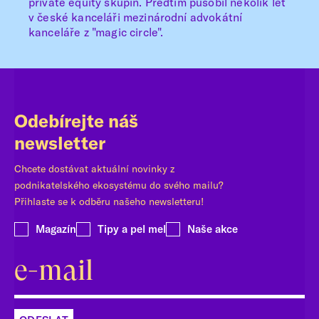
private equity skupin. Předtím působil několik let
v české kanceláři mezinárodní advokátní
kanceláře z "magic circle".
Odebírejte náš
newsletter
Chcete dostávat aktuální novinky z
podnikatelského ekosystému do svého mailu?
Přihlaste se k odběru našeho newsletteru!
Magazín
Tipy a pel mel
Naše akce