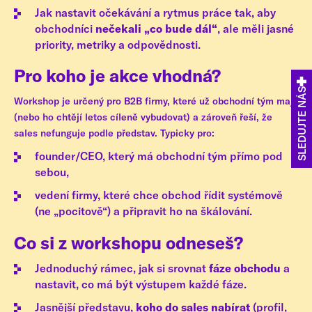
Jak nastavit očekávání a rytmus práce tak, aby
obchodníci
nečekali „co bude dál“
, ale měli jasné
priority, metriky a odpovědnosti.
Pro koho je akce vhodná?
SLEDUJTE NÁS
Workshop je určený pro B2B firmy, které už obchodní tým mají
(nebo ho chtějí letos cíleně vybudovat) a zároveň řeší, že
sales nefunguje podle představ. Typicky pro:
founder/CEO, který má obchodní tým přímo pod
sebou,
vedení firmy, které chce obchod řídit systémově
(ne „pocitově“) a připravit ho na škálování.
Co si z workshopu odneseš?
Jednoduchý rámec, jak si srovnat
fáze obchodu
a
nastavit, co má být výstupem každé fáze.
Jasnější představu,
koho do sales nabírat
(profil,