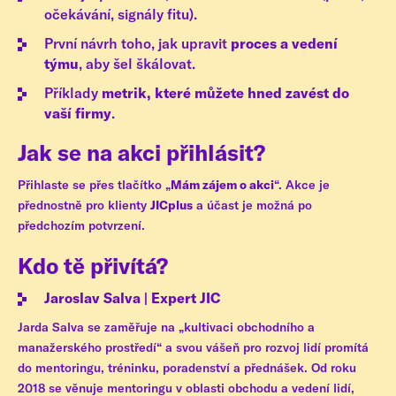
očekávání, signály fitu).
První návrh toho, jak upravit
proces a vedení
týmu
, aby šel škálovat.
Příklady
metrik, které můžete hned zavést do
vaší firmy
.
Jak se na akci přihlásit?
Přihlaste se přes tlačítko „
Mám zájem o akci
“. Akce je
přednostně pro klienty
JICplus
a účast je možná po
předchozím potvrzení.
Kdo tě přivítá?
Jaroslav Salva | Expert JIC
Jarda Salva se zaměřuje na „kultivaci obchodního a
manažerského prostředí“ a svou vášeň pro rozvoj lidí promítá
do mentoringu, tréninku, poradenství a přednášek. Od roku
2018 se věnuje mentoringu v oblasti obchodu a vedení lidí,