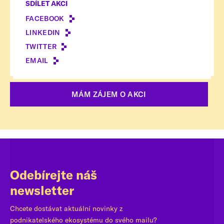
SDÍLET AKCI
FACEBOOK
LINKEDIN
TWITTER
EMAIL
MÁM ZÁJEM O AKCI
Odebírejte náš
newsletter
Chcete dostávat aktuální novinky z
podnikatelského ekosystému do svého mailu?