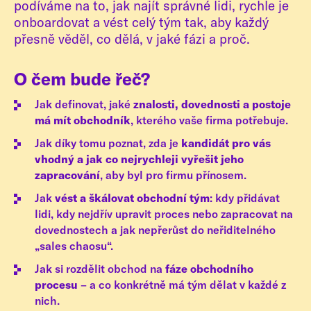
podíváme na to, jak najít správné lidi, rychle je
onboardovat a vést celý tým tak, aby každý
přesně věděl, co dělá, v jaké fázi a proč.
O čem bude řeč?
Jak definovat, jaké
znalosti, dovednosti a postoje
má mít obchodník
, kterého vaše firma potřebuje.
Jak díky tomu poznat, zda je
kandidát pro vás
vhodný a jak co nejrychleji vyřešit jeho
zapracování
, aby byl pro firmu přínosem.
Jak
vést a škálovat obchodní tým
: kdy přidávat
lidi, kdy nejdřív upravit proces nebo zapracovat na
dovednostech a jak nepřerůst do neřiditelného
„sales chaosu“.
Jak si rozdělit obchod na
fáze obchodního
procesu
– a co konkrétně má tým dělat v každé z
nich.